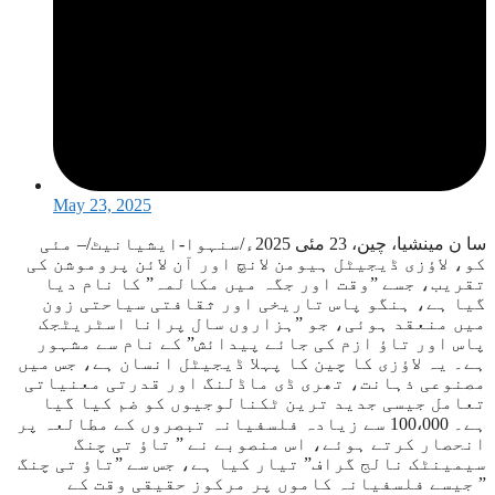
May 23, 2025
سا ن مینشیا، چین، 23 مئی 2025ء/سنہوا-ایشیانیٹ/– مئی
کو، لاؤزی ڈیجیٹل ہیومن لانچ اور آن لائن پروموشن کی
تقریب، جسے ”وقت اور جگہ میں مکالمہ” کا نام دیا
گیا ہے، ہنگو پاس تاریخی اور ثقافتی سیاحتی زون
میں منعقد ہوئی، جو ”ہزاروں سال پرانا اسٹریٹجک
پاس اور تاؤ ازم کی جائے پیدائش” کے نام سے مشہور
ہے۔ یہ لاؤزی کا چین کا پہلا ڈیجیٹل انسان ہے، جس میں
مصنوعی ذہانت، تھری ڈی ماڈلنگ اور قدرتی معنیاتی
تعامل جیسی جدید ترین ٹکنالوجیوں کو ضم کیا گیا
ہے۔ 100،000 سے زیادہ فلسفیانہ تبصروں کے مطالعہ پر
انحصار کرتے ہوئے، اس منصوبے نے ” تاؤ تی چنگ
سیمینٹک نالج گراف” تیار کیا ہے، جس سے ”تاؤ تی چنگ
” جیسے فلسفیانہ کاموں پر مرکوز حقیقی وقت کے