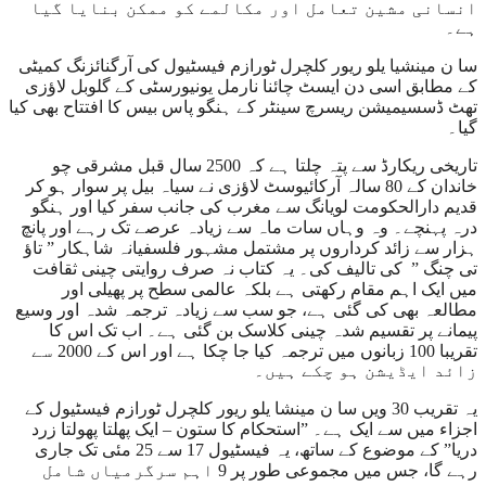
انسانی مشین تعامل اور مکالمے کو ممکن بنایا گیا
ہے۔
سا ن مینشیا یلو ریور کلچرل ٹورازم فیسٹیول کی آرگنائزنگ کمیٹی
کے مطابق اسی دن ایسٹ چائنا نارمل یونیورسٹی کے گلوبل لاؤزی
تھٹ ڈسسیمیشن ریسرچ سینٹر کے ہنگو پاس بیس کا افتتاح بھی کیا
گیا۔
تاریخی ریکارڈ سے پتہ چلتا ہے کہ 2500 سال قبل مشرقی چو
خاندان کے 80 سالہ آرکائیوسٹ لاؤزی نے سیاہ بیل پر سوار ہو کر
قدیم دارالحکومت لویانگ سے مغرب کی جانب سفر کیا اور ہنگو
درہ پہنچے۔ وہ وہاں سات ماہ سے زیادہ عرصے تک رہے اور پانچ
ہزار سے زائد کرداروں پر مشتمل مشہور فلسفیانہ شاہکار ” تاؤ
تی چنگ ” کی تالیف کی۔ یہ کتاب نہ صرف روایتی چینی ثقافت
میں ایک اہم مقام رکھتی ہے بلکہ عالمی سطح پر پھیلی اور
مطالعہ بھی کی گئی ہے، جو سب سے زیادہ ترجمہ شدہ اور وسیع
پیمانے پر تقسیم شدہ چینی کلاسک بن گئی ہے۔ اب تک اس کا
تقریبا 100 زبانوں میں ترجمہ کیا جا چکا ہے اور اس کے 2000 سے
زائد ایڈیشن ہو چکے ہیں۔
یہ تقریب 30 ویں سا ن مینشا یلو ریور کلچرل ٹورازم فیسٹیول کے
اجزاء میں سے ایک ہے۔ ”استحکام کا ستون – ایک پھلتا پھولتا زرد
دریا” کے موضوع کے ساتھ، یہ فیسٹیول 17 سے 25 مئی تک جاری
رہے گا، جس میں مجموعی طور پر 9 اہم سرگرمیاں شامل