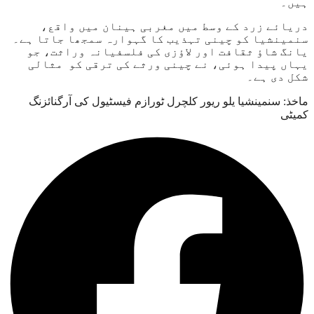
ہیں۔
دریائے زرد کے وسط میں مغربی ہینان میں واقع،
سنمینشیا کو چینی تہذیب کا گہوارہ سمجھا جاتا ہے۔
یانگ شاؤ ثقافت اور لاؤزی کی فلسفیانہ وراثت، جو
یہاں پیدا ہوئی، نے چینی ورثے کی ترقی کو مثالی
شکل دی ہے۔
ماخذ: سنمینشیا یلو ریور کلچرل ٹورازم فیسٹیول کی آرگنائزنگ
کمیٹی