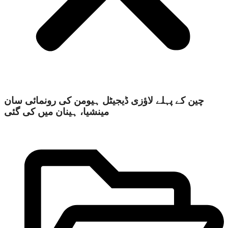
‫چین کے پہلے لاؤزی ڈیجیٹل ہیومن کی رونمائی سان
مینشیا، ہینان میں کی گئی